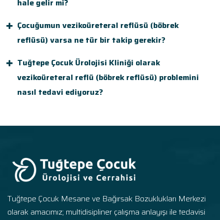
hale gelir mi?
Çocuğumun vezikoüreteral reflüsü (böbrek
reflüsü) varsa ne tür bir takip gerekir?
Tuğtepe Çocuk Ürolojisi Kliniği olarak
vezikoüreteral reflü (böbrek reflüsü) problemini
nasıl tedavi ediyoruz?
Tuğtepe Çocuk Mesane ve Bağırsak Bozuklukları Merkezi
olarak amacımız; multidisipliner çalışma anlayışı ile tedavisi